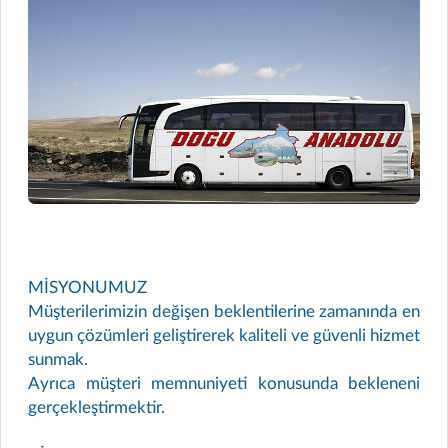
MİSYONUMUZ
Müşterilerimizin değişen beklentilerine zamanında en
uygun çözümleri geliştirerek kaliteli ve güvenli hizmet
sunmak.
Ayrıca müşteri memnuniyeti konusunda bekleneni
gerçekleştirmektir.